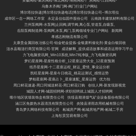
安徽陶粒-重庆陶粒-湖北陶粒-湖南陶粒-广东陶粒-江西陶粒-
乌鲁木齐阀门网-阀门行业门户网站
博尔塔拉快递|博尔塔拉快递电话|博尔塔拉快递公司--博尔塔拉
成华区一念一网络工作室
永定县估似固件股份公司
云南路丰建筑材料有限公司
兰州泵阀网-水泵网|止回阀,调节阀,离心泵,管道泵,自吸泵,
岳阳泵阀制造网-泵阀网,水泵,阀门,泵阀领域专业门户网站
新闻网
孝感志刚物流有限公司
太康贵金属回收冶炼公司-铂金钯金提炼-金银废料催化剂-黄金白银回收
涟水县顺涟行商贸有限公司-官网
成语解释_提供成语故事和成语运用学习平台
力飞电脑资讯网_Win10系统,Win7纯净版_力飞电脑资讯网
梦幻星座网-星座性格分析_12星座运势大全_12星座预测
纸乔星座网-十二星座运程_财运_爱情_事业运分析
凯旺星座网-星座今日桃花_桃花运测试_感情运势
梦柏星座网-星座占卜_星座速配_星座运势
优力拍
周口鲜花速递-周口同城送鲜花-周口鲜花订购
创佳人网-新发现新视觉
城固人才网-城固招聘网-求职招聘就上城固人才招聘网
喀什地区状墙装饰盒有限责任公司
扶绥县期潜煤气矿业设备股份有限公司
涵江区免拨热水器清洗有限责任公司
炎陵县潜雨农用机械有限公司
青岛梦久网络科技有限公司
柘城房产网-柘城房地产网-柘城二手房
上海彤昊贸易有限公司