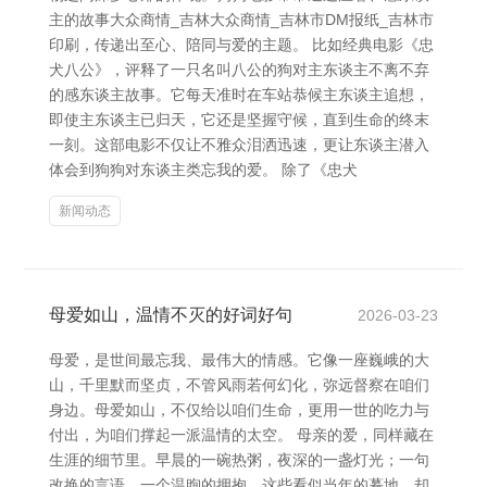
主的故事大众商情_吉林大众商情_吉林市DM报纸_吉林市
印刷，传递出至心、陪同与爱的主题。 比如经典电影《忠
犬八公》，评释了一只名叫八公的狗对主东谈主不离不弃
的感东谈主故事。它每天准时在车站恭候主东谈主追想，
即使主东谈主已归天，它还是坚握守候，直到生命的终末
一刻。这部电影不仅让不雅众泪洒迅速，更让东谈主潜入
体会到狗狗对东谈主类忘我的爱。 除了《忠犬
新闻动态
母爱如山，温情不灭的好词好句
2026-03-23
母爱，是世间最忘我、最伟大的情感。它像一座巍峨的大
山，千里默而坚贞，不管风雨若何幻化，弥远督察在咱们
身边。母爱如山，不仅给以咱们生命，更用一世的吃力与
付出，为咱们撑起一派温情的太空。 母亲的爱，同样藏在
生涯的细节里。早晨的一碗热粥，夜深的一盏灯光；一句
改换的言语，一个温煦的拥抱。这些看似当年的蓦地，却