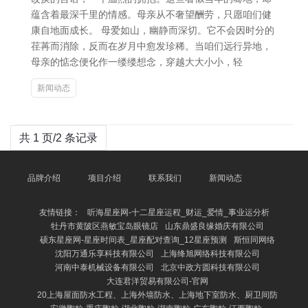
蕴含着最深千里的情感。母亲从不奢望酬劳，只愿咱们健
康自地面成长。 母爱如山，幽静而深切。它不会因时分的
荏苒而消除，反而在岁月中愈发珍稀。当咱们远行异地，
母亲的惦念便化作一缕缕想念，穿越大大小小，轻
新闻动态
共 1 页/2 条记录
品牌介绍
项目介绍
联系我们
新闻动态
友情链接：
听海星座网-十二星座运程_财运_爱情_事业运分析
牡丹市黄陂区燕敏宝岛眼镜店
山东鼎盛良缘婚庆有限公司
硕东星座网-星座时间表_星座配对查询_12星座预测
斯恒同网络
沈阳万通乐享科技有限公司
上海绛旭网络科技有限公司
河南中泰机械设备有限公司
北京中政方圆科技有限公司
大连君洋贸易有限公司-官网
20上海屋面防水工程、上海外墙防水、上海地下室防水、厨卫间防