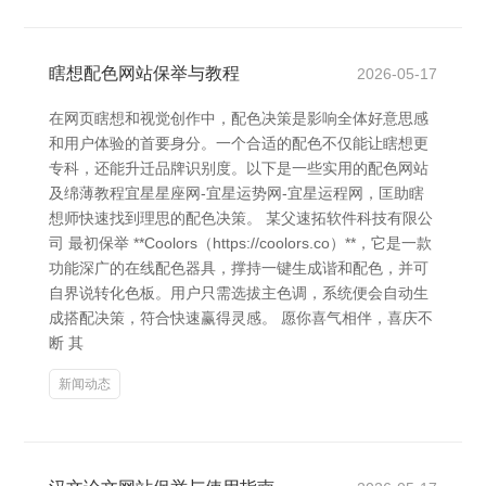
瞎想配色网站保举与教程
2026-05-17
在网页瞎想和视觉创作中，配色决策是影响全体好意思感
和用户体验的首要身分。一个合适的配色不仅能让瞎想更
专科，还能升迁品牌识别度。以下是一些实用的配色网站
及绵薄教程宜星星座网-宜星运势网-宜星运程网，匡助瞎
想师快速找到理思的配色决策。 某父速拓软件科技有限公
司 最初保举 **Coolors（https://coolors.co）**，它是一款
功能深广的在线配色器具，撑持一键生成谐和配色，并可
自界说转化色板。用户只需选拔主色调，系统便会自动生
成搭配决策，符合快速赢得灵感。 愿你喜气相伴，喜庆不
断 其
新闻动态