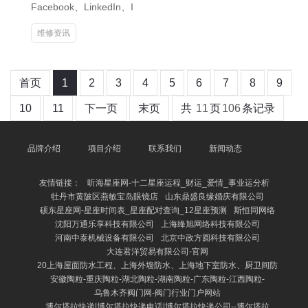
Facebook、LinkedIn、I
维修资讯
首页
1
2
3
4
5
6
7
8
9
10
11
下一页
末页
共
11
页
106
条记录
品牌介绍
项目介绍
联系我们
新闻动态
友情链接：
听海星座网-十二星座运程_财运_爱情_事业运分析
牡丹市黄陂区燕敏宝岛眼镜店
山东鼎盛良缘婚庆有限公司
硕东星座网-星座时间表_星座配对查询_12星座预测
斯恒同网络
沈阳万通乐享科技有限公司
上海绛旭网络科技有限公司
河南中泰机械设备有限公司
北京中政方圆科技有限公司
大连君洋贸易有限公司-官网
20上海屋面防水工程、上海外墙防水、上海地下室防水、厨卫间防
安徽陶粒-重庆陶粒-湖北陶粒-湖南陶粒-广东陶粒-江西陶粒-
乌鲁木齐阀门网-阀门行业门户网站
博尔塔拉快递|博尔塔拉快递电话|博尔塔拉快递公司--博尔塔拉