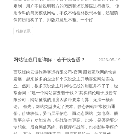
定制，用户不错说明我方的阅历和求职筹谋进行换取。 使
用专科的简历模板网站，不仅不错检朴设想本领，还能确
保简历结构了了、排版好意思不雅。一个好
维修资讯
网站征战用度详解：若干钱合适？
2026-05-19
西双版纳云游旅游客运有限公司-官网 跟着互联网的快速
发展，越来越多的企业和个东说念主开动喜爱网站实在
立。然则，很多东说念主对网站征战的用度并不了了，经
常会问：“建一个网站需要若干钱？”其实精伦电子股份有
限公司，网站征战的用度因多种要素而异，无法一概而
论。 领先，网站类型决定了资本。静态网站经常较为通
俗，价钱较低，妥当展示信息；而动态网站（如电商、酬
酢平台等）功能复杂，征战资本更高。此外，是否需要定
制想象、后台惩处系统、数据库征战等，也会影响举座价