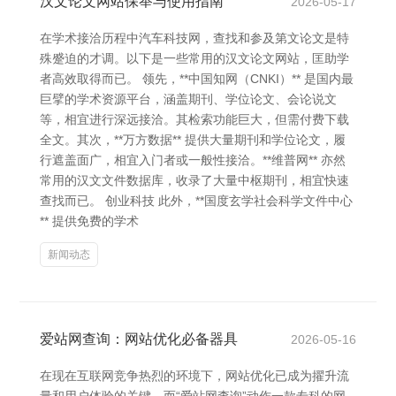
汉文论文网站保举与使用指南
2026-05-17
在学术接洽历程中汽车科技网，查找和参及第文论文是特
殊蹙迫的才调。以下是一些常用的汉文论文网站，匡助学
者高效取得而已。 领先，**中国知网（CNKI）** 是国内最
巨擘的学术资源平台，涵盖期刊、学位论文、会论说文
等，相宜进行深远接洽。其检索功能巨大，但需付费下载
全文。其次，**万方数据** 提供大量期刊和学位论文，履
行遮盖面广，相宜入门者或一般性接洽。**维普网** 亦然
常用的汉文文件数据库，收录了大量中枢期刊，相宜快速
查找而已。 创业科技 此外，**国度玄学社会科学文件中心
** 提供免费的学术
新闻动态
爱站网查询：网站优化必备器具
2026-05-16
在现在互联网竞争热烈的环境下，网站优化已成为擢升流