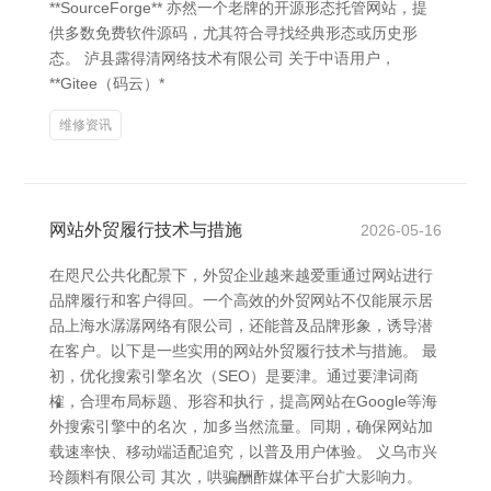
**SourceForge** 亦然一个老牌的开源形态托管网站，提
供多数免费软件源码，尤其符合寻找经典形态或历史形
态。 泸县露得清网络技术有限公司 关于中语用户，
**Gitee（码云）*
维修资讯
网站外贸履行技术与措施
2026-05-16
在咫尺公共化配景下，外贸企业越来越爱重通过网站进行
品牌履行和客户得回。一个高效的外贸网站不仅能展示居
品上海水潺潺网络有限公司，还能普及品牌形象，诱导潜
在客户。以下是一些实用的网站外贸履行技术与措施。 最
初，优化搜索引擎名次（SEO）是要津。通过要津词商
榷，合理布局标题、形容和执行，提高网站在Google等海
外搜索引擎中的名次，加多当然流量。同期，确保网站加
载速率快、移动端适配追究，以普及用户体验。 义乌市兴
玲颜料有限公司 其次，哄骗酬酢媒体平台扩大影响力。