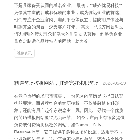
下是几家备受认同的着名企业。 最初，**成齐优易科技**
凭借其丰富的训戒和优质的事业，成为弥远企业的首选。
他们专注于企业官网、电商平台等设立，提防用户体验与
时刻齐全的聚首，深受客户好评。 其次，**成齐网创科技
**以调动的策划理念和浩大的时刻团队著称，约略为企业
量身定制适合品牌特点的网站，助力企
维修资讯
精选简历模板网站，打造完好求职简历
2026-05-19
在竞争热烈的求职市辘集，一份优秀的简历是取得口试契
机的要津。而遴荐符合的简历模板，不仅能莳植专科形
象，还能有用凸起个东说念主上风。因此，寻找一个优质
的简历模板网站显得尤为环节。 如今，市面上有很多提供
免费或付费简历模板的网站，如Canva、Zety、
Resume.io等，它们提供了多种立场和设施，适用于不同
业业和职位需求。这些平台不仅操作苟简，还支柱个性化