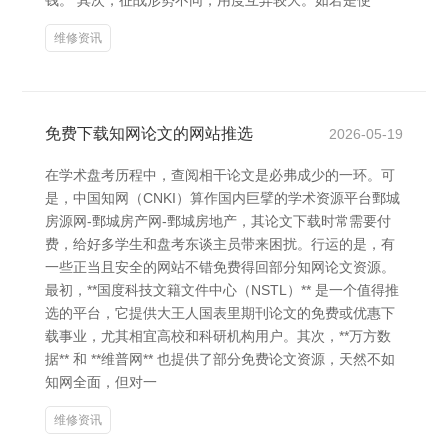
钱。 其次，征战形势不同，用度互异较大。如若是使
维修资讯
免费下载知网论文的网站推选
2026-05-19
在学术盘考历程中，查阅相干论文是必弗成少的一环。可
是，中国知网（CNKI）算作国内巨擘的学术资源平台鄄城
房源网-鄄城房产网-鄄城房地产，其论文下载时常需要付
费，给好多学生和盘考东谈主员带来困扰。行运的是，有
一些正当且安全的网站不错免费得回部分知网论文资源。
最初，**国度科技文籍文件中心（NSTL）** 是一个值得推
选的平台，它提供大王人国表里期刊论文的免费或优惠下
载事业，尤其相宜高校和科研机构用户。其次，**万方数
据** 和 **维普网** 也提供了部分免费论文资源，天然不如
知网全面，但对一
维修资讯