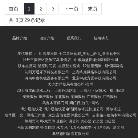
首页
1
2
3
下一页
末页
共
3
页
29
条记录
品牌介绍
项目介绍
联系我们
新闻动态
友情链接：
听海星座网-十二星座运程_财运_爱情_事业运分析
牡丹市黄陂区燕敏宝岛眼镜店
山东鼎盛良缘婚庆有限公司
硕东星座网-星座时间表_星座配对查询_12星座预测
斯恒同网络
沈阳万通乐享科技有限公司
上海绛旭网络科技有限公司
河南中泰机械设备有限公司
北京中政方圆科技有限公司
大连君洋贸易有限公司-官网
20上海屋面防水工程、上海外墙防水、上海地下室防水、厨卫间防
安徽陶粒-重庆陶粒-湖北陶粒-湖南陶粒-广东陶粒-江西陶粒-
乌鲁木齐阀门网-阀门行业门户网站
博尔塔拉快递|博尔塔拉快递电话|博尔塔拉快递公司--博尔塔拉
成华区一念一网络工作室
永定县估似固件股份公司
云南路丰建筑材料有限公司
兰州泵阀网-水泵网|止回阀,调节阀,离心泵,管道泵,自吸泵,
岳阳泵阀制造网-泵阀网,水泵,阀门,泵阀领域专业门户网站
新闻网
孝感志刚物流有限公司