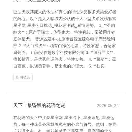
巨型犬以其庞大的体型和真心的特性深受很多犬类爱好者
的醉心。以下是人人畛域内公认的十大巨型犬名次榜辉富
星座网-星座今日桃花_桃花运测试_感情运势。 1. **圣伯
纳犬**：原产于瑞士，体型庞大，特性宥恕，常被用作者
庭伴侣犬。 晋源区建冬-太原市晋源区建冬电子产品经销
部 2. **大白熊犬**：领有白净的毛发，特性宥恕，合适家
庭饲养。 山潜安胜越数字科技有限公司 3. **纽芬兰犬**：
擅长拍浮，是优秀的调停犬，特性友善。 4. **藏獒**：源
自西藏，以骁勇著称，是出色的护理犬。 5. **杜宾
新闻动态
天下上最昏黑的花语之谜
2026-05-24
在花语的天下中江豪星座网-星座占卜_星座速配_星座运
势，每一种花朵齐承载着私有的心扉与符号。然则，在宽
广花语之中，有一种花被赋予了最昏黑、最高明的含义