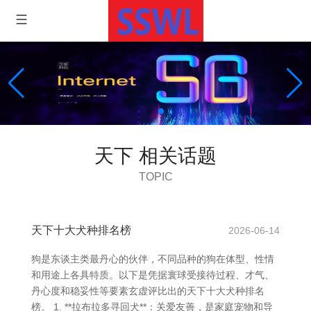
天下 相关话题
TOPIC
天下十大犬种排名榜
2026-06-14
狗是东谈主类最丹心的伙伴，不同品种的狗在体型、性情
和用途上各具特质。以下是凭据寰球受接待过程、才气、
丹心度和稳妥性等要素玄虚评比出的天下十大犬种排名
榜。 1. **拉布拉多寻回犬**：关爱友善，是家庭宠物和导