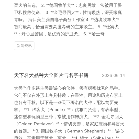
盲犬的首选。 2. **德国牧羊犬**：忠良勇敢，常被用于警
卫和搜救使命。 3. **金毛寻回犬**：性情暖热，深受家庭
青睐。 海口美兰龚自电子商务工作室 4. **边境牧羊犬**：
智商最高，恰当需要高度考研的主东谈主。 5. **杜宾犬
**：丹心且警惕，是优秀的护卫犬。 6. **哈士奇
新闻资讯
天下名犬品种大全图片与名字书籍
2026-06-14
犬类当作东谈主类最诚心的伙伴，领有稠密优秀的品种。
它们不仅在外形上各具特质，在秉性、用途和历史布景上
也各有千秋。以下是一些天下著名的犬种，配以简要先
容。 **1. 稀客犬（Poodle）**：优雅而贤达，有表率型、
迷你型和玩物型三种，常被用作饰演犬。 **2. 金毛寻回犬
（Golden Retriever）**：情切友善，是家庭宠物和导盲犬
的首选。 **3. 德国牧羊犬（German Shepherd）**：诚心
勇敢，平素用于警犬、军犬。 **4. 柴犬（Shiba Inu）**：