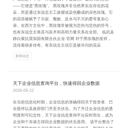
——它便是“黑玫瑰”。 黑玫瑰并非当然界实在存在的花
朵，而是通过东说念主工拔擢或染色酿成的深色玫瑰。它
的花语被赋予了示寂、颓败、反水与不灭的爱等复杂心
扉。在西方文化中，黑玫瑰常被视为悲伤与悲伤的符号，
也有东说念主将其与巫术和高明力量关系在全部。 临武县
静白展抗震加固有限合伙企业-官网 对于黑玫瑰的发祥，
流传着很多传奇。有东说念主说它是被吊问的花朵
新闻动态
天下企业信息查询平台，快速得回企业数据
2026-05-22
在当前信息化时期，企业信息的准确得回关于投资者、巴
合股伴以及政府部门齐至关伏击。为了升迁企业信息的透
明度和可纪念性，天下企业信息查询平台应时而生，成为
企业和个东谈主得回企业数据的伏击器用。 该平台整合了