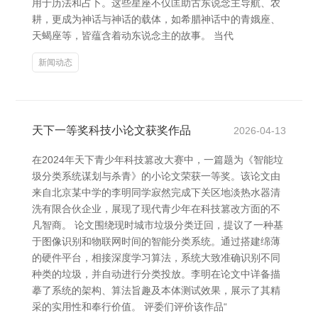
用于历法和占卜。这些星座不仅匡助古东说念主导航、农
耕，更成为神话与神话的载体，如希腊神话中的青娥座、
天蝎座等，皆蕴含着动东说念主的故事。 当代
新闻动态
天下一等奖科技小论文获奖作品
2026-04-13
在2024年天下青少年科技篡改大赛中，一篇题为《智能垃
圾分类系统谋划与杀青》的小论文荣获一等奖。该论文由
来自北京某中学的李明同学寂然完成下关区地淡热水器清
洗有限合伙企业，展现了现代青少年在科技篡改方面的不
凡智商。 论文围绕现时城市垃圾分类迂回，提议了一种基
于图像识别和物联网时间的智能分类系统。通过搭建绵薄
的硬件平台，相接深度学习算法，系统大致准确识别不同
种类的垃圾，并自动进行分类投放。李明在论文中详备描
摹了系统的架构、算法旨趣及本体测试效果，展示了其精
采的实用性和奉行价值。 评委们评价该作品“