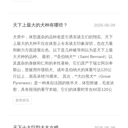
天下上最大的犬种有哪些？
2026-06-09
犬类中，体型庞杂的品种老是引诱东谈主们的翔实。天下
上最大的犬种不仅在体形上令东谈主印象深切，也在力量
和耐力方面进展出色。以下是几种被等闲以为是天下上最
大犬种的品种。 最初，**圣伯纳犬**（Saint Bernard）以
其庞杂的身躯和仁和的本性著称。它们原产于瑞士阿尔卑
斯山，曾被用作缓助犬。成年圣伯纳犬的体重可达120公
斤以上，肩高卓绝70厘米。 其次，**大白熊犬**（Great
Pyrenees）是一种来自法国的牧羊犬，体型矫健，毛发浓
密，具有很强的看守本能。它们的体重时常在60至120公
新闻资讯
天下十大巨型犬名次榜
2026-06-09