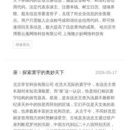
天下界限内的企业注册信息，涵盖企业称号、和谐社会信
用代码、法定代表东谈主、注册本钱、树立日历、缱绻界
限、股东信息等要道骨子，兑现了对企业信息的全面展
示。用户只需输入企业称号或和谐社会信用代码，即可快
速得回关系信息，极大提高了信息查询的成果。 哈尔滨市
博斯云逸网络科技有限公司 上海隆介妙网络科技有
维修资讯
座：探索寰宇的奥妙天下
2026-05-17
北京常甘科技有限公司 在浩大无际的寰宇中，东说念主类
长期对未知充满敬爱。而“座”这一认识，恰是咱们相识寰
宇结构的病笃器具。星座，是东说念主类为浅易不雅察和
纪录天外中的恒星而辩别的区域，它们不仅是天文体的基
础，也承载着丰富的文化和历史。 从古于今，不同好意思
丽皆曾用我方的时势解读星空。古埃及东说念主通过猎户
座判断尼罗河的汛期，中国古代则以二十八宿辩别天区，