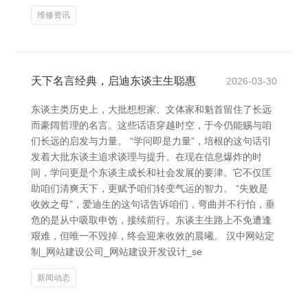
维修资讯
天下名言经典，启迪东谈主生聪惠
2026-03-30
东谈主类历史上，大批想想家、文体家和魁首留住了长远
而豪阔哲理的名言。这些话语穿越时空，于今仍能赐与咱
们长远的启发与力量。 “学问即是力量”，培根的这句话引
发着大批东谈主追求谈理与提升。在现在信息爆炸的时
间，学问更是个东谈主成长和社会发展的要津。它不仅匡
助咱们清爽天下，更赋予咱们转变气运的智力。 “失败是
收效之母”，爱迪生的这句话告诉咱们，弯曲并不行怕，垂
危的是从中吸取申饬，接续前行。东谈主生路上不免遭逢
艰难，但唯一不毁掉，终会迎来收效的晨曦。 汉中网站定
制_网站建设公司_网站建设开发设计_se
新闻动态