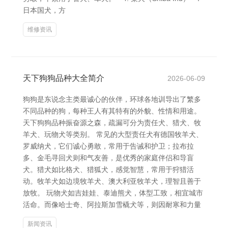
日本国犬，方
维修资讯
天下狗狗品种大全简介
2026-06-09
狗狗是东说念主类最诚心的伙伴，环球各地训导出了繁多
不同品种的狗，每种王人有其特有的外貌、性情和用途。
天下狗狗品种振奋源之森，疏漏可分为责任犬、猎犬、牧
羊犬、玩物犬等类别。 常见的大型责任犬有德国牧羊犬、
罗威纳犬，它们诚心勇敢，常用于告诫和护卫；拉布拉
多、金毛寻回犬则和气友善，是优秀的家庭伴侣和导盲
犬。猎犬如比格犬、猎狐犬，感觉智慧，常用于狩猎活
动。牧羊犬如边境牧羊犬、澳大利亚牧羊犬，理智且善于
放牧。 玩物犬如吉娃娃、泰迪熊犬，体型工致，相宜城市
活命。而像哈士奇、阿拉斯加雪橇犬等，则因耐寒和力量
新闻资讯